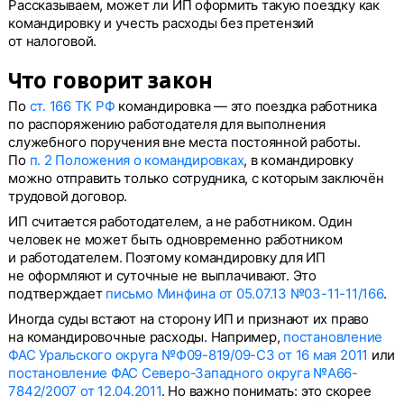
Рассказываем, может ли ИП оформить такую поездку как
командировку и учесть расходы без претензий
от налоговой.
Что говорит закон
По
ст. 166 ТК РФ
командировка — это поездка работника
по распоряжению работодателя для выполнения
служебного поручения вне места постоянной работы.
По
п. 2 Положения о командировках
, в командировку
можно отправить только сотрудника, с которым заключён
трудовой договор.
ИП считается работодателем, а не работником. Один
человек не может быть одновременно работником
и работодателем. Поэтому командировку для ИП
не оформляют и суточные не выплачивают. Это
подтверждает
письмо Минфина от 05.07.13 №03-11-11/166
.
Иногда суды встают на сторону ИП и признают их право
на командировочные расходы. Например,
постановление
ФАС Уральского округа №Ф09-819/09-СЗ от 16 мая 2011
или
постановление ФАС Северо-Западного округа №А66-
7842/2007 от 12.04.2011
. Но важно понимать: это скорее