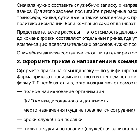
Сначала нужно составить служебную записку о напра
аванса. Для этого заранее посчитайте примерные рас
трансфера, жилья, суточные, а также компенсацию пр
политикой компании. Если компания сама оплачивает б
Представительские расходы — это стоимость деловых 
до командировки составляют отдельный приказ, где у
Компенсацию представительских расходов нужно проп
Служебная записка составляется от лица гендиректор
2. Оформить приказ о направлении в коман
Оформите приказ на командировку — по унифициров
Форма приказа прописывается во внутреннем положени
форму Т-9 необязательно, организация может самостоя
полное наименование организации
ФИО командированного и должность
место назначения (куда направляется сотрудник)
сроки служебной поездки
цель поездки и основание (служебная записка ил