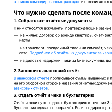
в список командировочных расходов
и оплачивается 
Что нужно сделать после кома
1. Собрать все отчётные документы
К ним относятся документы, подтверждающие разные 
на жильё: договор об аренде квартиры, счёт-факт
карты
на транспорт: посадочный талон на самолёт, чек
авто.
Подробнее об отчётных документах за кар
на деловые издержки: чеки за бизнес-ужины, до
2. Заполнить авансовый отчёт
В авансовом отчёте
прописывают суммы выданных и по
на его оборотной стороне названия отчётных документо
авансовых отчётов
.
3. Отдать отчёт и чеки в бухгалтерию
Отчёт и чеки нужно сдать в бухгалтерию в течение 3 
бухгалтерия сделает перерасчёт. Если гендиректор т