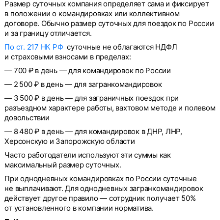
Размер суточных компания определяет сама и фиксирует
в положении о командировках или коллективном
договоре. Обычно размер суточных для поездок по России
и за границу отличается.
По ст. 217 НК РФ
суточные не облагаются НДФЛ
и страховыми взносами в пределах:
— 700 ₽ в день — для командировок по России
— 2 500 ₽ в день — для загранкомандировок
— 3 500 ₽ в день — для заграничных поездок при
разъездном характере работы, вахтовом методе и полевом
довольствии
— 8 480 ₽ в день — для командировок в ДНР, ЛНР,
Херсонскую и Запорожскую области
Часто работодатели используют эти суммы как
максимальный размер суточных.
При однодневных командировках по России суточные
не выплачивают. Для однодневных загранкомандировок
действует другое правило — сотрудник получает 50%
от установленного в компании норматива.