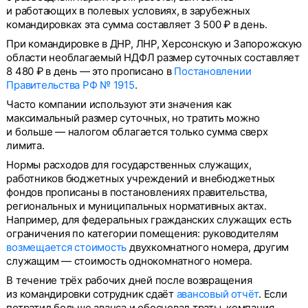
и работающих в полевых условиях, в зарубежных
командировках эта сумма составляет 3 500 ₽ в день.
При командировке в ДНР, ЛНР, Херсонскую и Запорожскую
области необлагаемый НДФЛ размер суточных составляет
8 480 ₽ в день — это прописано в
Постановлении
Правительства РФ № 1915
.
Часто компании используют эти значения как
максимальный размер суточных, но тратить можно
и больше — налогом облагается только сумма сверх
лимита.
Нормы расходов для государственных служащих,
работников бюджетных учреждений и внебюджетных
фондов прописаны в постановлениях правительства,
региональных и муниципальных нормативных актах.
Например, для федеральных гражданских служащих есть
ограничения по категории помещения: руководителям
возмещается стоимость
двухкомнатного номера, другим
служащим — стоимость однокомнатного номера.
В течение трёх рабочих дней после возвращения
из командировки сотрудник сдаёт
авансовый отчёт
. Если
потратил больше аванса и обосновал траты, компания