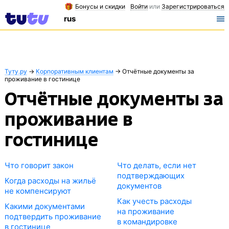
Бонусы и скидки
Войти
или
Зарегистрироваться
rus
Туту.ру
→
Корпоративным клиентам
→
Отчётные документы за
проживание в гостинице
Отчётные документы за
проживание в
гостинице
Что говорит закон
Что делать, если нет
подтверждающих
Когда расходы на жильё
документов
не компенсируют
Как учесть расходы
Какими документами
на проживание
подтвердить проживание
в командировке
в гостинице