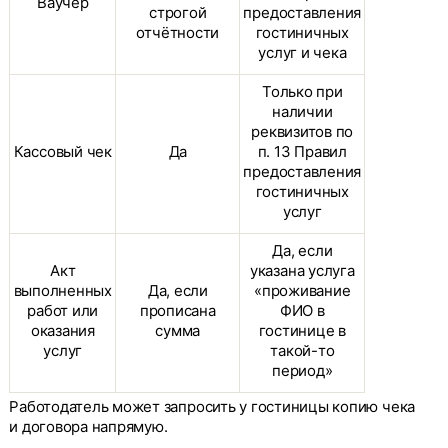
Ваучер
строгой
предоставления
отчётности
гостиничных
услуг и чека
Только при
наличии
реквизитов по
Кассовый чек
Да
п. 13 Правил
предоставления
гостиничных
услуг
Да, если
Акт
указана услуга
выполненных
Да, если
«проживание
работ или
прописана
ФИО в
оказания
сумма
гостинице в
услуг
такой-то
период»
Работодатель может запросить у гостиницы копию чека
и договора напрямую.