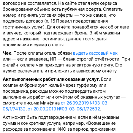
договор не составляется. На сайте отеля или сервиса
бронирования обычно есть публичная оферта. Оплатить
номер и принять условия оферты — то же самое, что
подписать договор (п. 15 Правил предоставления
гостиничных услуг). Для отчёта понадобятся чек об оплате
и ваучер, который подтверждает бронь. В нём указаны
адрес и название гостиницы, данные гостя, даты
проживания и сумма оплаты.
Чек
. После оплаты отель обязан
выдать кассовый чек
или — если владелец ИП — бланк строгой отчётности. При
онлайн-оплате чек приходит на электронную почту. Его
нужно распечатать и приложить к авансовому отчёту.
Акт выполненных работ или оказания услуг
. Если
компания бронирует жильё через турфирму или
посредника, расходы можно подтвердить актом
выполненных работ или отчётом об оказанных услугах —
смотрите письма Минфина
от 26.09.2019 №03-03-
06/1/74132
,
от 20.09.2019 №03-03-06/1/72532
.
Акт может быть подтверждением, если в нём указаны
сумма и конкретная услуга, например, «Возмещение
расходов за проживание ФИО за период проживания